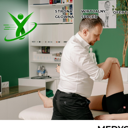
STRONA
WIRTUALNY
OFERT
GŁÓWNA
SPACER