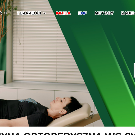
A
TERAPEUCI
INDIBA
ENF
METODY
ZABIE