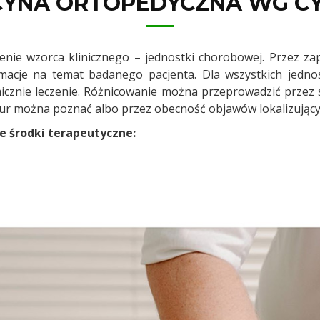
YNA ORTOPEDYCZNA WG CY
enie wzorca klinicznego – jednostki chorobowej. Przez z
macje na temat badanego pacjenta. Dla wszystkich jedno
cznie leczenie. Różnicowanie można przeprowadzić przez 
tur można poznać albo przez obecność objawów lokalizującyc
e środki terapeutyczne: