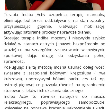
Terapia Indiba Activ uzupełnia terapię manualną
eliminując ból przez oddziaływanie na stan zapalny,
przyspieszając gojenie, ułatwiając mobilizację,
aktywując naturalne procesy naprawcze tkanek.
Stosując terapię Indiba możemy i niezwykle szybko
działać w stanach ostrych ( nawet bezpośrednio po
urazie) co ma szczególne zastosowanie w medycynie
sportowej dając drogę do odzyskania pełnej
sprawności.
Posługując się tą metodą można usunąć dolegliwości
związane z zespołami bólowymi kręgosłupa ( rwa
kulszowa), uporczywymi bólami barku czy też np.
ostrogi piętowej co pozwala również na ograniczenie
stosowanie leków i ich działania ubocznego.
Indiba Activ to również narzędzie do masażu
relaksacyjnego, poprawiającego samopoczucie,
wpływając na poprawę krążenia uaktywnienie układu